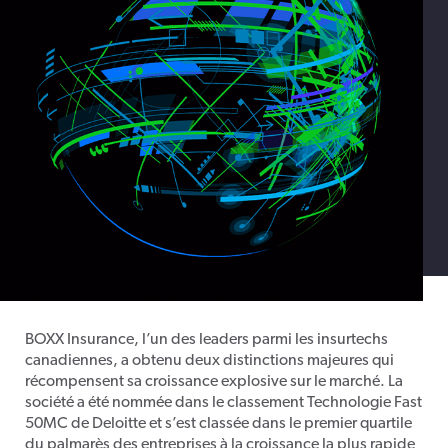
BOXX
Insurance
,
l’un
des leaders
parmi
les
insurtechs
canadiennes
,
a
obtenu
deux distinctions majeures qui
récompensent
sa
croissance
explosive sur le
marché
. La
société a
été
nommée
dans le
classement
Technologie Fast
50MC de Deloitte
et
s’est
classée
dans le premier quartile
du
palmarès
des
entreprises
à la
croissance
la plus
rapide